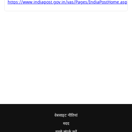
https://www.indiapost.gov.in/vas/Pages/IndiaPostHome.aspx
वेबसाइट नीतियां
मदद
हमसे संपर्क करें