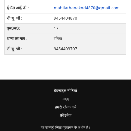
mahilathanaknd4870@gmail.com
9454404870
17
रनिया
9454403707
वेबसाइट नीतियां
मदद
हमसे संपर्क करें
फ़ीडबैक
यह सामग्री जिला प्रशासन के अधीन है।